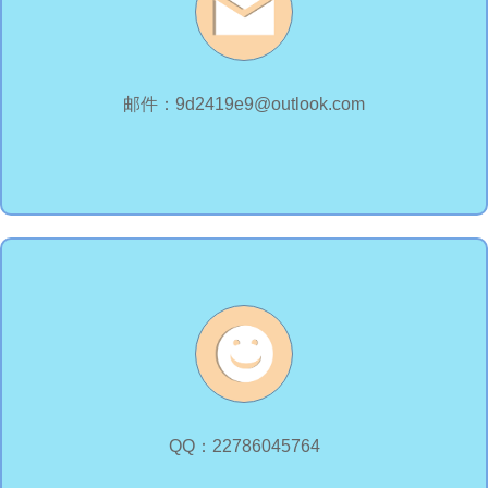
邮件：9d2419e9@outlook.com
QQ：22786045764