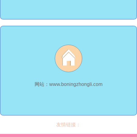
网站：www.boningzhongli.com
友情链接：