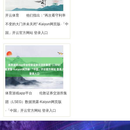
开云体育 他们指出：“再次看守利率
不变的大门并未关闭”-Kaiyun网页版·「中
国」开云官方网站 登录入口
体育游戏app平台 伦敦证券交游所集
团（LSEG）数据泄露-Kaiyun网页版
·「中国」开云官方网站 登录入口