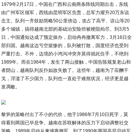
1979年2月17日，中国在广西和云南两条阵线同期出击，东线
由广州军区领军，西线由昆明军区负责，总军力擢升20万东说
念主。队列一齐鼓励简略50公里傍边，攻占了高平、谅山等20
多个城镇，搞得越南北部的基础治安险些被梗阻殆尽。到3月5
日，中国通知达成了预定操办，启动冉冉撤离军力，3月16日全
部归国。越南这边亏空挺惨的，队列被打散，国度经济也受到
严重打击。不外，边境的小鸿沟冲突并莫得就此住手，不绝到
1989年。而在1984年，发生了两山接触，中国告陈规复老山和
者阴山，越南队列反扑如故失败了。这些年，越南为了应酬干
戈，浮滥了不少国力，队列也一直处于难熬状况，经济更是越
发凋敝。
黎笋的策略付出了不小的代价，他于1986年7月10日死字，莫
得看到两国已毕息争。越南在苏联解体的压力下启动调整社交
策略，1989年启动从柬埔寨撤军，到了1990年两国高层启动互