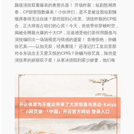
颜值演技双重爆表的奥密兵器！ 开场炸裂：短剧怒潮席
卷，CP甜密指数爆表！小伙伴们，是不是被这股短剧慷
慨席卷得无法自拔？那些甜到心坎里、演技炸裂的CP组
合，正大肆攻占咱们的心房！今天，依依带你穿梭时空，
揭秘全网最火爆的十大CP，沿途感受他们若何用颜值与
演技编织出一场场视觉与情感的盛宴！ 首推惊艳：孙樾
徐艺真——认知无双，经典重现！ 还谨记打工皇后里那
对令东说念主又爱又恨的CP吗？孙樾与徐艺真，险些是
演技界的妍丽双子星！从寒冰骄阳到霍少娇妻，他们每