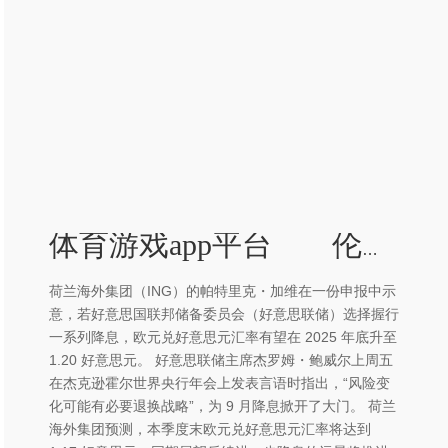
体育游戏app平台 伦敦证券交游所集团（LSEG）数据泄露-Kaiyun网页版·「中国」开云官方网站 登录入口
荷兰海外集团（ING）的帕特里克・加维在一份申报中示
意，若好意思国联邦储备委员会（好意思联储）选择握行
一系列降息，欧元兑好意思元汇率有望在 2025 年底升至
1.20 好意思元。 好意思联储主席杰罗姆・鲍威尔上周五
在杰克逊霍尔世界央行年会上发表言语时指出，“风险变
化可能有必要退换战略”，为 9 月降息掀开了大门。 荷兰
海外集团预测，本季度末欧元兑好意思元汇率将达到