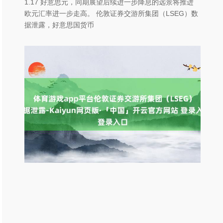
1.17 好意思元，同期展望后续进一步降息的远景将推进
欧元汇率进一步走高。 伦敦证券交游所集团（LSEG）数
据泄露，好意思国货币