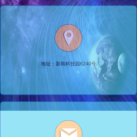
地址：新闻科技园6240号