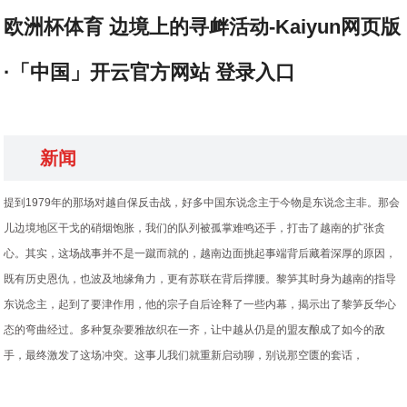
欧洲杯体育 边境上的寻衅活动-Kaiyun网页版
·「中国」开云官方网站 登录入口
新闻
提到1979年的那场对越自保反击战，好多中国东说念主于今物是东说念主非。那会
儿边境地区干戈的硝烟饱胀，我们的队列被孤掌难鸣还手，打击了越南的扩张贪
心。其实，这场战事并不是一蹴而就的，越南边面挑起事端背后藏着深厚的原因，
既有历史恩仇，也波及地缘角力，更有苏联在背后撑腰。黎笋其时身为越南的指导
东说念主，起到了要津作用，他的宗子自后诠释了一些内幕，揭示出了黎笋反华心
态的弯曲经过。多种复杂要雅故织在一齐，让中越从仍是的盟友酿成了如今的敌
手，最终激发了这场冲突。这事儿我们就重新启动聊，别说那空匮的套话，