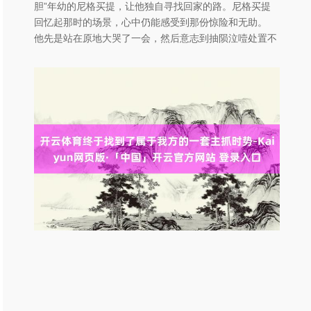
胆”年幼的尼格买提，让他独自寻找回家的路。尼格买提
回忆起那时的场景，心中仍能感受到那份惊险和无助。
他先是站在原地大哭了一会，然后意志到抽陨泣噎处置不