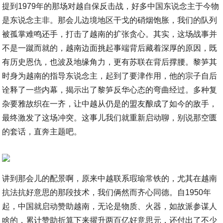
提到1979年的那场对越自保反击战，好多中国东说念主于今物
是东说念主非。那会儿边境地区干戈的硝烟饱胀，我们的队列
被孤掌难鸣还手，打击了越南的扩张贪心。其实，这场战事并
不是一蹴而就的，越南边面挑起事端背后藏着深厚的原因，既
有历史恩仇，也波及地缘角力，更有苏联在背后撑腰。黎笋其
时身为越南的指导东说念主，起到了要津作用，他的宗子自后
诠释了一些内幕，揭示出了黎笋反华心态的弯曲经过。多种复
杂要雅故织在一齐，让中越从仍是的盟友酿成了如今的敌手，
最终激发了这场冲突。这事儿我们就重新启动聊，别说那空匮
的套话，直奔主题吧。
讲到那会儿的配景啊，原来中越联系瑕瑜常铁的，尤其在越南
抗法抗好意思的那段技术，我们俩然而齐心同德。自1950年
起，中国就启动赞助越南，无论是物质、火器，如故派参谋人
啥的，累计赞助折算下来擢升两百亿好意思元，还付出了不少