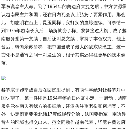
军东说念主人命。到了1954年的奠边府大捷之后，中方泉源承
认越南民主共和国，还在日内瓦会议上弘扬了要紧作用。那会
儿，胡志明在台上，昆玉同样，实打实的血脉连续。可事情一
到1975年越南长入后，场所就变了样。黎笋接过大旗，成了越
南服务党第一文牍，自后还叫总文牍，掌持了本色权力。他上
台后，转向亲苏阶梯，把中国当成了最大的敌东说念主。这一
变化不是通宵之间一刹发生的，根子其实还得往更早的技术倒
落。
黎笋宗子黎坚成自后在回忆里提到，有两件事绝对让黎笋对中
国失望了。第一件即是1954年签的日内瓦协定。一启动，越南
服务党在南边有我方的根据地，还派兵注重老挝和柬埔寨，不
外，协定例定要沿北纬17度线履行分治，法国要撤军，南边曩
昔占的区域也得交出来。范文同动作越南代表，毕竟在奠边府