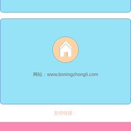
网站：www.boningzhongli.com
友情链接：