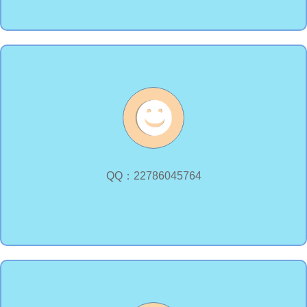
QQ：22786045764