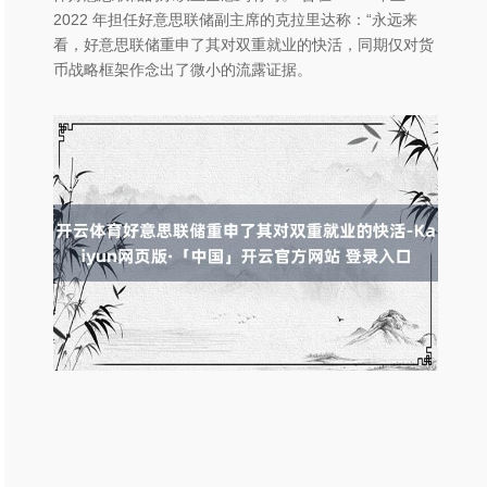
2022 年担任好意思联储副主席的克拉里达称：“永远来
看，好意思联储重申了其对双重就业的快活，同期仅对货
币战略框架作念出了微小的流露证据。