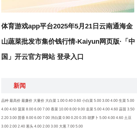
体育游戏app平台2025年5月21日云南通海金
山蔬菜批发市集价钱行情-Kaiyun网页版·「中
国」开云官方网站 登录入口
新闻
品种 最高价 最廉价 大量价 大白菜 1.00 0.40 0.60 小白菜 5.00 3.00 4.00 生菜 5.00
4.00 4.60 菠菜 8.00 6.00 7.00 香菜 10.00 8.00 9.00 韭菜 5.00 4.00 4.60 蒜苗 3.50
2.20 3.00 茴香 8.00 6.00 7.00 洋白菜 0.90 0.20 0.35 胡萝卜 5.00 4.00 4.60 土豆
3.00 2.00 2.40 葱头 4.00 2.00 3.00 大葱 7.00 5.00