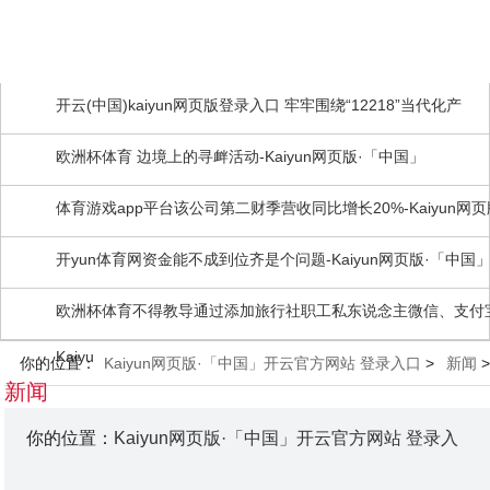
热点资讯
开云(中国)kaiyun网页版登录入口 牢牢围绕“12218”当代化产
欧洲杯体育 边境上的寻衅活动-Kaiyun网页版·「中国」
体育游戏app平台该公司第二财季营收同比增长20%-Kaiyun网页
开yun体育网资金能不成到位齐是个问题-Kaiyun网页版·「中国
欧洲杯体育不得教导通过添加旅行社职工私东说念主微信、支付
Kaiyu
你的位置：
Kaiyun网页版·「中国」开云官方网站 登录入口
>
新闻
>
新闻
你的位置：
Kaiyun网页版·「中国」开云官方网站 登录入