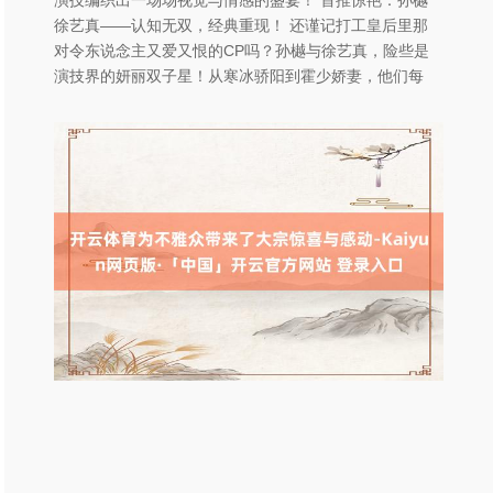
徐艺真——认知无双，经典重现！ 还谨记打工皇后里那
对令东说念主又爱又恨的CP吗？孙樾与徐艺真，险些是
演技界的妍丽双子星！从寒冰骄阳到霍少娇妻，他们每