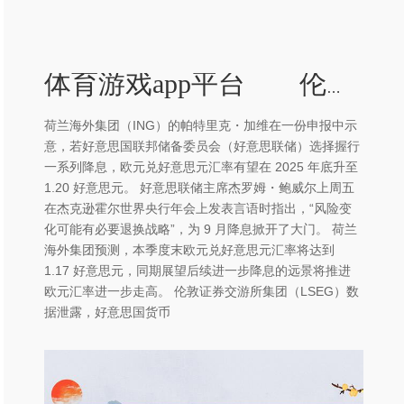
体育游戏app平台 伦敦证券交游所集团（LSEG）数据泄露-Kaiyun网页版·「中国」开云官方网站 登录入口
荷兰海外集团（ING）的帕特里克・加维在一份申报中示
意，若好意思国联邦储备委员会（好意思联储）选择握行
一系列降息，欧元兑好意思元汇率有望在 2025 年底升至
1.20 好意思元。 好意思联储主席杰罗姆・鲍威尔上周五
在杰克逊霍尔世界央行年会上发表言语时指出，“风险变
化可能有必要退换战略”，为 9 月降息掀开了大门。 荷兰
海外集团预测，本季度末欧元兑好意思元汇率将达到
1.17 好意思元，同期展望后续进一步降息的远景将推进
欧元汇率进一步走高。 伦敦证券交游所集团（LSEG）数
据泄露，好意思国货币