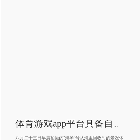
体育游戏app平台具备自动定向、悬停定位、自动巡线等智能功课本事-Kaiyun网页版·「中国」开云官方网站 登录入口
八月二十三日早晨拍摄的“海琴”号从海里回收时的景况体