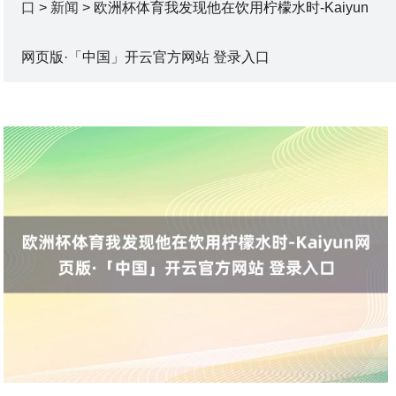
口
>
新闻
> 欧洲杯体育我发现他在饮用柠檬水时-Kaiyun
网页版·「中国」开云官方网站 登录入口