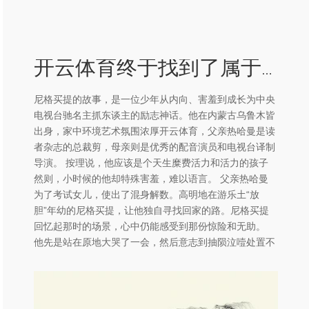
开云体育终于找到了属于我方的一套主抓时势-Kaiyun网页版·「中国」开云官方网站 登录入口
尼格买提的故事，是一位少年从内向、害羞到成长为中央
电视台驰名主抓东谈主的励志神话。他在内蒙古乌鲁木皆
出身，家中环境艺术氛围浓厚开云体育，父亲热哈曼是读
者杂志的总裁剪，母亲则是优秀的配音演员和电视台译制
导演。 按理说，他应该是个天生糜费活力和活力的孩子
然则，小时候的他却特殊害羞，难以语言。 父亲热哈曼
为了考试女儿，使出了混身解数。高明地在游乐土“放
胆”年幼的尼格买提，让他独自寻找回家的路。尼格买提
回忆起那时的场景，心中仍能感受到那份惊险和无助。
他先是站在原地大哭了一会，然后意志到抽陨泣噎处置不