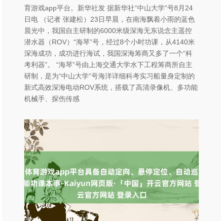
育游戏app平台。新华社发 据新华社“中山大学”号8月24
日电 （记者 张建松）23日早晨，在南海飘着小雨的蓝色
晨光中，我国自主研制的6000米级深海无东说念主遥控
潜水器（ROV）“海琴”号，经过8个小时功课，从4140米
深海成功，成功进行海试，我国深海筹商又多了一个“科
考利器”。 “海琴”号由上海交通大学水下工程筹商所自主
研制，是为“中山大学”号海洋详细科考实习船量身定制的
新式高效深海电动ROV系统，搭载了高清录像机、多功能
机械手、探伤传感