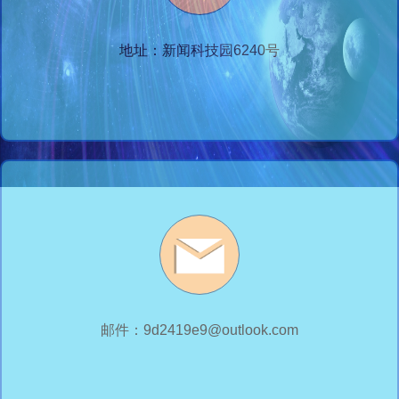
地址：新闻科技园6240号
邮件：9d2419e9@outlook.com