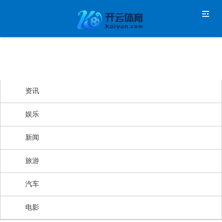
栏目分类
资讯
娱乐
新闻
旅游
汽车
电影