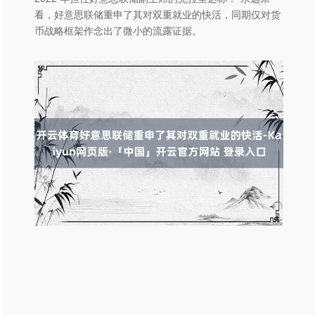
看，好意思联储重申了其对双重就业的快活，同期仅对货
币战略框架作念出了微小的流露证据。