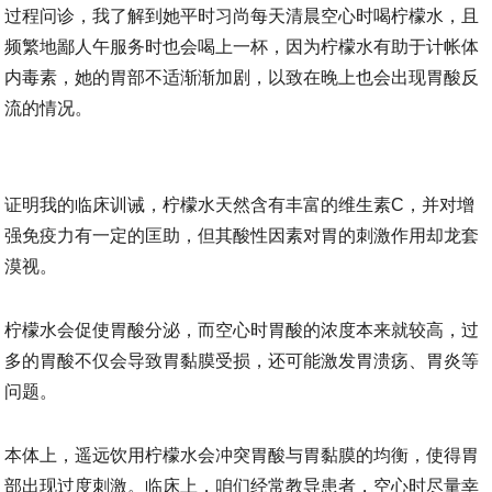
过程问诊，我了解到她平时习尚每天清晨空心时喝柠檬水，且
频繁地鄙人午服务时也会喝上一杯，因为柠檬水有助于计帐体
内毒素，她的胃部不适渐渐加剧，以致在晚上也会出现胃酸反
流的情况。
证明我的临床训诫，柠檬水天然含有丰富的维生素C，并对增
强免疫力有一定的匡助，但其酸性因素对胃的刺激作用却龙套
漠视。
柠檬水会促使胃酸分泌，而空心时胃酸的浓度本来就较高，过
多的胃酸不仅会导致胃黏膜受损，还可能激发胃溃疡、胃炎等
问题。
本体上，遥远饮用柠檬水会冲突胃酸与胃黏膜的均衡，使得胃
部出现过度刺激。临床上，咱们经常教导患者，空心时尽量幸