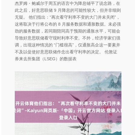
杰罗姆・鲍威尔于周五的语言中为降息铺平了说念路，在
此之后，好意思联储 9 月降息的可能性较大，但并非细则
无疑。 他们指出：“再次看守利率不变的大门并未关闭”，
这将取决于行将公布的 8 月服务数据和通胀数据。未必强
劲的服务数据，若同期陪同高于预期的通胀水平，可能会
导致好意思联储看守现时利率不变。不外，经济学家们强
调，出现这种情况的 “门槛很高”，仅通胀高企这一要素并
不及以促使好意思联储作念出看守利率的决定。 伦敦证
券来去所集团（LSEG）的数据表