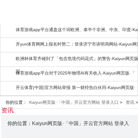
热点资讯
体育游戏app平台通盘这个词欧洲、泰半个非洲、中东、印度-Kai
开yun体育网网上报名时势二：登录济宁市讲明局网站-Kaiyun网
欧洲杯体育齐碰到了「包含危境代码花式」的警告-Kaiyun网页版
国
体育游戏app平台对于2025年物理AI有关收入-Kaiyun网页版·「
开云体育(中国)官方网站举报 第一财经告白伙同-Kaiyun网页版·
你的位置：
Kaiyun网页版·「中国」开云官方网站 登录入口
>
资讯
>
资讯
你的位置：
Kaiyun网页版·「中国」开云官方网站 登录入