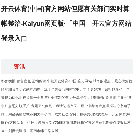
开云体育(中国)官方网站但愿有关部门实时算
帐整治-Kaiyun网页版·「中国」开云官方网站
登录入口
资讯
都鲁晚报·都鲁壹点 互动剪辑 牛耘开云体育(中国)官方网站 城市的温度，藏在街角巷
陌的细节里；管制的精度，源于全民参与的热忱中。为了更好地与您相似互动，同
期也为边远用户提供一个参与社会管制的数字分享平台，都鲁晚报·都鲁壹点推出“共
创好意思好顺手拍”专题互动商酌，邀请边远市民、用户来都鲁壹点谍报站分享顺手
拍，用镜头捕捉城市的大事小情，助力社会管制，联袂共创好意思好！开云体育(中
国)官方网站 5月31日，谍报员“CY25663”向都鲁晚报官方客户端都鲁壹点谍报站发
来一则反馈谍报，济南市纬二路东谈主