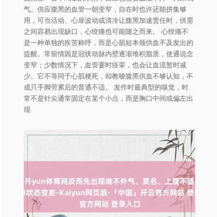
气。供应腹黑的血管一朝变窄，自在时也许还能拼集够
用，可当活动、心扉波动或清冷让腹黑加速责任时，供需
之间容易出现缺口，心绞痛也可能随之而来。 心绞痛不
是一种单独的疾苦称呼，而是心肌短本领供血不及发出的
提醒。常留情因是冠状动脉内壁逐渐堆积脂质，使通说念
变窄；少数情况下，血管霎时痉挛，也会让血流暂时减
少。它不等同于心肌梗死，却教唆腹黑供血不够认知，不
成只手脚劳累后的普通不适。 发作时最典型的嗅觉，时
常不是针尖通常固定在某个小点，而是胸口中间或偏左出
现