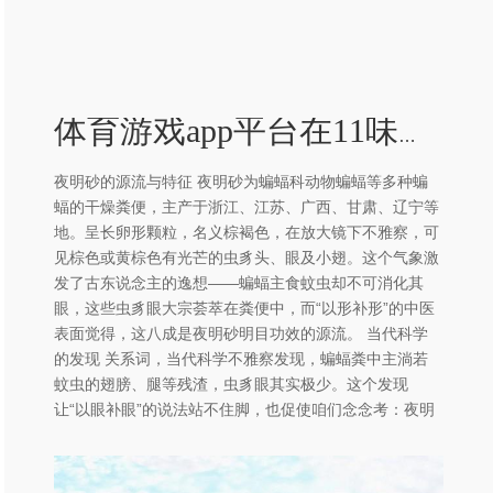
体育游戏app平台在11味明目中药中含量最高-Kaiyun网页版·「中国」开云官方网站 登录入口
夜明砂的源流与特征 夜明砂为蝙蝠科动物蝙蝠等多种蝙
蝠的干燥粪便，主产于浙江、江苏、广西、甘肃、辽宁等
地。呈长卵形颗粒，名义棕褐色，在放大镜下不雅察，可
见棕色或黄棕色有光芒的虫豸头、眼及小翅。这个气象激
发了古东说念主的逸想——蝙蝠主食蚊虫却不可消化其
眼，这些虫豸眼大宗荟萃在粪便中，而“以形补形”的中医
表面觉得，这八成是夜明砂明目功效的源流。 当代科学
的发现 关系词，当代科学不雅察发现，蝙蝠粪中主淌若
蚊虫的翅膀、腿等残渣，虫豸眼其实极少。这个发现
让“以眼补眼”的说法站不住脚，也促使咱们念念考：夜明