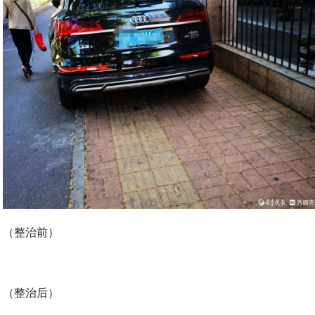
（整治前）
（整治后）