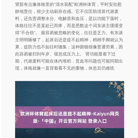
肾脏有点像体格里的“清水装配”欧洲杯体育，平时安欣慰
静地责任，很少主动刷存在感。它不仅匡助清算代谢废
料，还负责调整水分、电解质和血压，是以功能下落时，
体格往往不是某处已而疼，而是悉数这个词东谈主缓缓变
得“不合劲”。 最容易被忽略的变化，往往是乏力。有东谈
主明明睡够了，起床后还是提不起精神，稍稍手脚就认为
累，提防力也不如往时辘集；这种困顿很像普通劳累，因
此容易被归到年岁、寝息或压力上。 肾功能显着下过
期，代谢废料可能在体内堆积，贫血等问题也可能同期出
现，体格就像一直背着看不见的重物，休息后仍难统