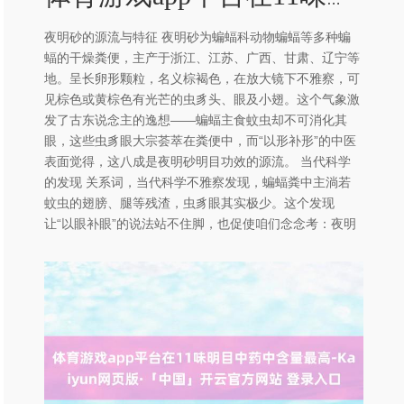
夜明砂的源流与特征 夜明砂为蝙蝠科动物蝙蝠等多种蝙
蝠的干燥粪便，主产于浙江、江苏、广西、甘肃、辽宁等
地。呈长卵形颗粒，名义棕褐色，在放大镜下不雅察，可
见棕色或黄棕色有光芒的虫豸头、眼及小翅。这个气象激
发了古东说念主的逸想——蝙蝠主食蚊虫却不可消化其
眼，这些虫豸眼大宗荟萃在粪便中，而“以形补形”的中医
表面觉得，这八成是夜明砂明目功效的源流。 当代科学
的发现 关系词，当代科学不雅察发现，蝙蝠粪中主淌若
蚊虫的翅膀、腿等残渣，虫豸眼其实极少。这个发现
让“以眼补眼”的说法站不住脚，也促使咱们念念考：夜明