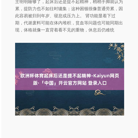
主明明睡够了，起床后还是提不起精神，稍稍手脚就认为
累，提防力也不如往时辘集；这种困顿很像普通劳累，因
此容易被归到年岁、寝息或压力上。 肾功能显着下过
期，代谢废料可能在体内堆积，贫血等问题也可能同期出
现，体格就像一直背着看不见的重物，休息后仍难统