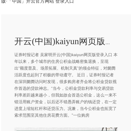
版·「中国」开云官方网站 登录入口
开云(中国)kaiyun网页版登录入口多个城市的住房公积金战略密集退换-Kaiyun网页版·「中国」开云官方网站 登录入口
证券时报记者 吴家明开云(中国)kaiyun网页版登录入口 本
年以来，多个城市的住房公积金战略密集退换，呈现
出“额度普及、场景拓展、机制天真”的领会特征，对阛阓
活跃度也起到了积极的带动遵守。 近日，证券时报记者
在深圳阛阓访问时发现，很多购房者齐会将公积金贷款视
作首选的贷款神志。“当今，公积金贷款利率与交易贷款
利率差距越来越小，但我如故会首选公积金，这么一来不
错活用账户资金，以后还不错愚弄账户的钱还贷，在一定
进度上缩短杠杆和还贷压力。况兼，当今公积金也拓宽了
索求范围至其他住房花费方面。”一位购房