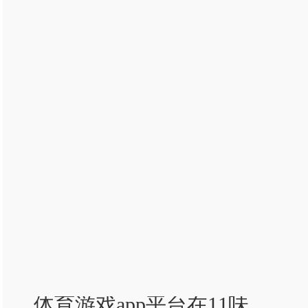
体育游戏app平台在11味明目中药中含量最高-Kaiyun网页版·「中国」开云官方网站 登录入口