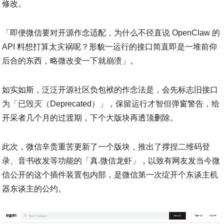
修改。
「即便微信要对开源作念适配，为什么不径直说 OpenClaw 的
API 料想打算太灾祸呢？形貌一运行的接口简直即是一堆前仰
后合的东西，略微改变一下就崩溃」。
如实如斯，泛泛开源社区负包袱的作念法是，会先标志旧接口
为「已毁灭（Deprecated）」，保留运行才智但弹窗警告，给
开采者几个月的过渡期，下个大版块再透顶删除。
此次，微信辛贵重苦更新了一个版块，推出了撑捏二维码登
录、音书收发等功能的「真.微信龙虾」，以致有网友发当今微
信公开的这个插件装置包内部，是微信第一次绽开个东谈主机
器东谈主的公约。