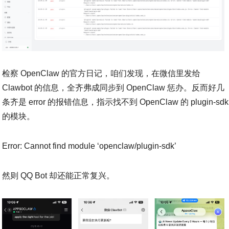
检察 OpenClaw 的官方日记，咱们发现，在微信里发给
Clawbot 的信息，全齐弗成同步到 OpenClaw 惩办。反而好几
条齐是 error 的报错信息，指示找不到 OpenClaw 的 plugin-sdk
的模块。
Error: Cannot find module ‘openclaw/plugin-sdk’
然则 QQ Bot 却还能正常复兴。