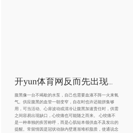
开yun体育网反而先出现喘不外气、莫名、上腹不适或精神状态变差-Kaiyun网页版·「中国」开云官方网站 登录入口
腹黑像一台不竭歇的水泵，自己也需要血液不阵一火来氧
气。供应腹黑的血管一朝变窄，自在时也许还能拼集够
用，可当活动、心扉波动或清冷让腹黑加速责任时，供需
之间容易出现缺口，心绞痛也可能随之而来。 心绞痛不
是一种单独的疾苦称呼，而是心肌短本领供血不及发出的
提醒。常留情因是冠状动脉内壁逐渐堆积脂质，使通说念