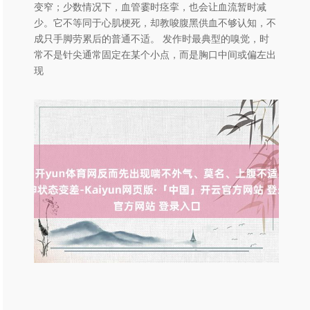
变窄；少数情况下，血管霎时痉挛，也会让血流暂时减
少。它不等同于心肌梗死，却教唆腹黑供血不够认知，不
成只手脚劳累后的普通不适。 发作时最典型的嗅觉，时
常不是针尖通常固定在某个小点，而是胸口中间或偏左出
现