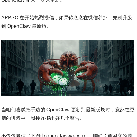
APPSO 在开始热烈提倡，如果你念念在微信养虾，先别升级
到 OpenClaw 最新版。
当咱们尝试把手边的 OpenClaw 更新到最新版块时，竟然在更
新的进程中，就接连报出好几个警告。
不仅仅微信（下图中 openclaw-weixin），咱们之前竖立的腾