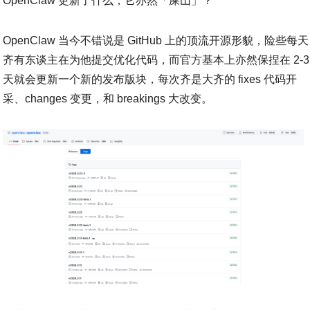
OpenClaw 更新了什么，它亦然「屎山」？
OpenClaw 当今不错说是 GitHub 上的顶流开源形貌，险些每天
齐有东谈主在为他提交优化代码，而官方基本上亦然保捏在 2-3
天就会更新一个新的发布版块，每次齐是大齐的 fixes 代码开
采、changes 变更，和 breakings 大改变。