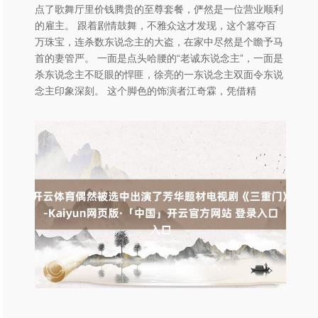
点了歌舞厅里价钱腾贵的至尊套餐，俨然是一位营业顺利
的雇主。 跟着剧情鼓舞，不雅众这才发现，这个篡夺百
万珠宝，连杀数东说念主的大盗，在家中尽然是个瞻予马
首的妻管严。 一面是点头哈腰的“老诚东说念主”，一面是
杀东说念主不眨眼的悍匪，徐亮的一东说念主双面令东说
念主印象深刻。 这个脚色的饰演者江奇霖，凭借精