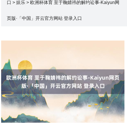
口
>
娱乐
> 欧洲杯体育 至于鞠婧祎的解约讼事-Kaiyun网
页版·「中国」开云官方网站 登录入口