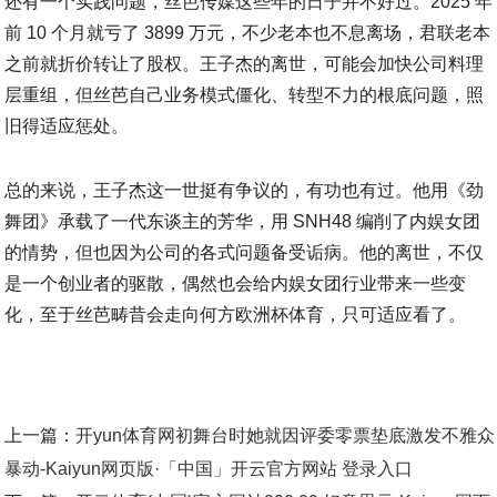
还有一个实践问题，丝芭传媒这些年的日子并不好过。2025 年
前 10 个月就亏了 3899 万元，不少老本也不息离场，君联老本
之前就折价转让了股权。王子杰的离世，可能会加快公司料理
层重组，但丝芭自己业务模式僵化、转型不力的根底问题，照
旧得适应惩处。
总的来说，王子杰这一世挺有争议的，有功也有过。他用《劲
舞团》承载了一代东谈主的芳华，用 SNH48 编削了内娱女团
的情势，但也因为公司的各式问题备受诟病。他的离世，不仅
是一个创业者的驱散，偶然也会给内娱女团行业带来一些变
化，至于丝芭畴昔会走向何方欧洲杯体育，只可适应看了。
上一篇：
开yun体育网初舞台时她就因评委零票垫底激发不雅众
暴动-Kaiyun网页版·「中国」开云官方网站 登录入口