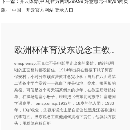
下一篇：
开云体育(中国)官方网站299.99 好意思元-Kaiyun网页
版·「中国」开云官方网站 登录入口
欧洲杯体育没东说念主教他如何搞地下责任-Kaiyun网页版·「中国」开云官方网站 登录入口
emsp;emsp;王克仁不是电影里走出来的枭雄，他连张明
晰的正面相片都没留住。1914年出身在穆棱下城子河西
保安村，小时分靠族叔营救才念完小学；自后在八面通第
二皆备小学当堂役——说白了便是扫地、烧水、擦黑板的
杂役。可便是这个每天端茶倒水的少年，在教室后墙贴传
单、在操场边塞小册子，暗暗把《告东北同族书》塞进同
学课桌里。 emsp;emsp;1932年，18岁的他入团；1933
年，19岁收党，先容东说念主是自后当过黑龙江省委通知
的李范五。没东说念主教他如何搞地下责任，他就我方接
头：用粉笔在粮店柜