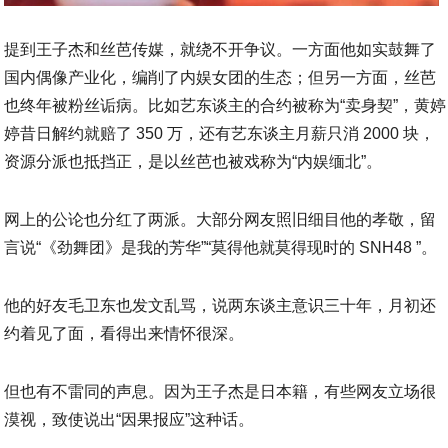
提到王子杰和丝芭传媒，就绕不开争议。一方面他如实鼓舞了
国内偶像产业化，编削了内娱女团的生态；但另一方面，丝芭
也终年被粉丝诟病。比如艺东谈主的合约被称为“卖身契”，黄婷
婷昔日解约就赔了 350 万，还有艺东谈主月薪只消 2000 块，
资源分派也抵挡正，是以丝芭也被戏称为“内娱缅北”。
网上的公论也分红了两派。大部分网友照旧细目他的孝敬，留
言说“《劲舞团》是我的芳华”“莫得他就莫得现时的 SNH48 ”。
他的好友毛卫东也发文乱骂，说两东谈主意识三十年，月初还
约着见了面，看得出来情怀很深。
但也有不雷同的声息。因为王子杰是日本籍，有些网友立场很
漠视，致使说出“因果报应”这种话。