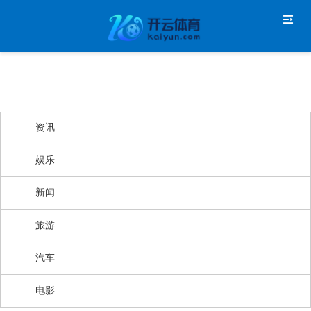
栏目分类
资讯
娱乐
新闻
旅游
汽车
电影