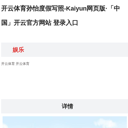
开云体育孙怡度假写照-Kaiyun网页版·「中
国」开云官方网站 登录入口
娱乐
开云体育 开云体育
详情