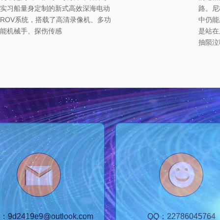
实习船量身定制的新式高效深海电动
路。尼
ROV系统，搭载了高清录像机、多功
中仍能
能机械手、探伤传感
是站在
抽陨泣
9d2419e9@outlook.com
QQ：22786045764