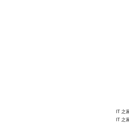
IT 
IT 