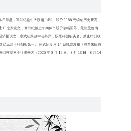
音信，本日早盘，寒武纪盘中大涨超 14%，股价 1188 元续创历史新高，
。禁止 IT 之家发文，寒武纪禁止午间休市股价涨幅回落，最新股价为
21 世纪经济报说念，寒武纪跨越中芯外洋，跃居科创板头名。禁止昨日收
.3 亿元居于科创板第一。 寒武纪 8 月 14 日晚曾发布《股票来回特
结三个往将来内（2025 年 8 月 12 日、8 月 13 日、8 月 14