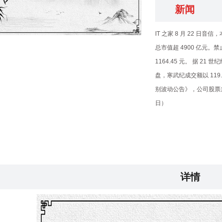
新闻
IT 之家 8 月 22 日
总市值超 4900 亿元
1164.45 元。 据 
盘，寒武纪成交额以 119
别波动公告》，公司股票来回连
日）
详情