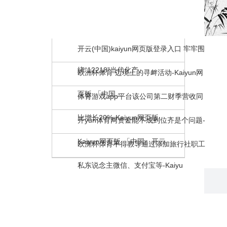
热点资讯
开云(中国)kaiyun网页版登录入口 牢牢围
绕“12218”当代化产
欧洲杯体育 边境上的寻衅活动-Kaiyun网
页版·「中国」
体育游戏app平台该公司第二财季营收同
比增长20%-Kaiyun网页版·
开yun体育网资金能不成到位齐是个问题-
Kaiyun网页版·「中国」开云
欧洲杯体育不得教导通过添加旅行社职工
私东说念主微信、支付宝等-Kaiyu