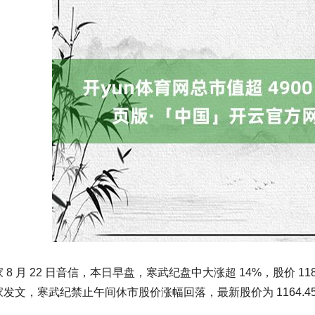
之家 8 月 22 日音信，本日早盘，寒武纪盘中大涨超 14%，股价 1
之家发文，寒武纪禁止午间休市股价涨幅回落，最新股价为 1164.45