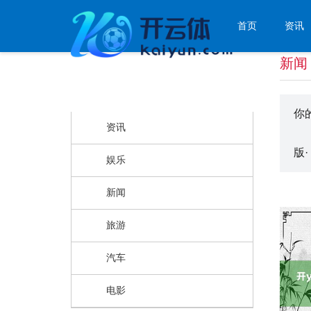
首页
资讯
新闻
栏目分类
你
资讯
版
娱乐
新闻
旅游
汽车
电影