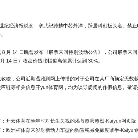
1 世纪经济报说念，寒武纪跨越中芯外洋，跃居科创板头名。禁止昨
一。
 8 月 14 日晚曾发布《股票来回特别波动公告》，公司股票来回连结三个
 月 14 日）收盘价钱涨幅偏离值累计达到 30%。
纪教唆，公司近期温雅到网上传播的对于公司在某厂商预定无数
供应链等相关信息开yun体育网，均为误导阛阓的作假信息。敬
篇：
开云体育在晚年时对长生久视的渴慕愈演愈烈-Kaiyun网页版
篇：
欧洲杯体育来岁对新动力车型的购置税减免额度减半-Kaiyu