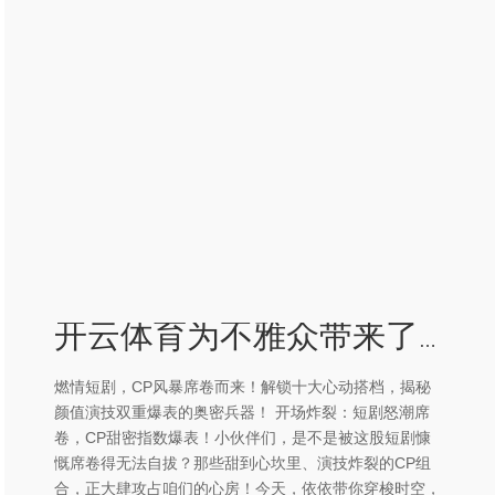
开云体育为不雅众带来了大宗惊喜与感动-Kaiyun网页版·「中国」开云官方网站 登录入口
燃情短剧，CP风暴席卷而来！解锁十大心动搭档，揭秘
颜值演技双重爆表的奥密兵器！ 开场炸裂：短剧怒潮席
卷，CP甜密指数爆表！小伙伴们，是不是被这股短剧慷
慨席卷得无法自拔？那些甜到心坎里、演技炸裂的CP组
合，正大肆攻占咱们的心房！今天，依依带你穿梭时空，