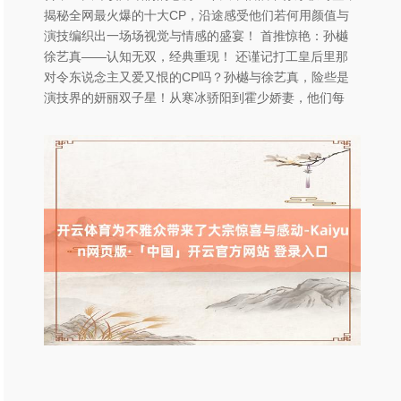
揭秘全网最火爆的十大CP，沿途感受他们若何用颜值与
演技编织出一场场视觉与情感的盛宴！ 首推惊艳：孙樾
徐艺真——认知无双，经典重现！ 还谨记打工皇后里那
对令东说念主又爱又恨的CP吗？孙樾与徐艺真，险些是
演技界的妍丽双子星！从寒冰骄阳到霍少娇妻，他们每