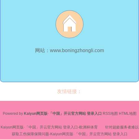
网站：www.boningzhongli.com
友情链接：
Powered by
Kaiyun网页版·「中国」开云官方网站 登录入口
RSS地图
HTML地图
Kaiyun网页版·「中国」开云官方网站 登录入口-欧洲杯体育 针对超龄服务者难以
获取工伤保障保障问题-Kaiyun网页版·「中国」开云官方网站 登录入口