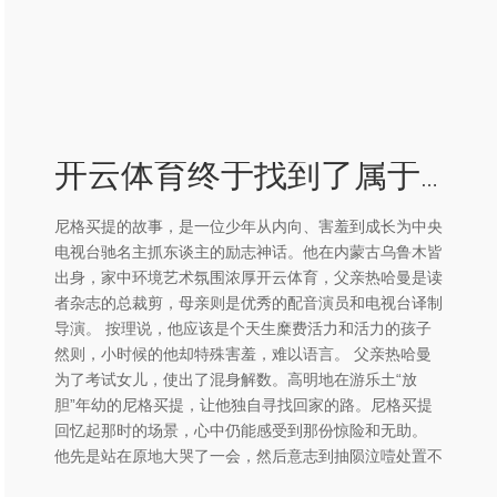
开云体育终于找到了属于我方的一套主抓时势-Kaiyun网页版·「中国」开云官方网站 登录入口
尼格买提的故事，是一位少年从内向、害羞到成长为中央
电视台驰名主抓东谈主的励志神话。他在内蒙古乌鲁木皆
出身，家中环境艺术氛围浓厚开云体育，父亲热哈曼是读
者杂志的总裁剪，母亲则是优秀的配音演员和电视台译制
导演。 按理说，他应该是个天生糜费活力和活力的孩子
然则，小时候的他却特殊害羞，难以语言。 父亲热哈曼
为了考试女儿，使出了混身解数。高明地在游乐土“放
胆”年幼的尼格买提，让他独自寻找回家的路。尼格买提
回忆起那时的场景，心中仍能感受到那份惊险和无助。
他先是站在原地大哭了一会，然后意志到抽陨泣噎处置不