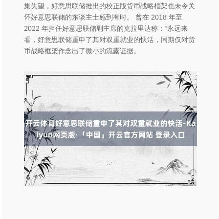
集失望，好意思联储推出的校正版货币战略框架也未令关
怀好意思联储的东谈主士感到有时。 曾在 2018 年至
2022 年担任好意思联储副主席的克拉里达称：“永远来
看，好意思联储重申了其对双重就业的快活，同期仅对货
币战略框架作念出了微小的流露证据。