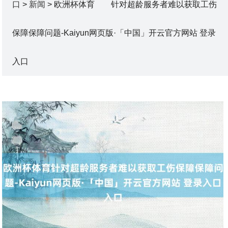
口
>
新闻
> 欧洲杯体育 针对超龄服务者难以获取工伤
保障保障问题-Kaiyun网页版·「中国」开云官方网站 登录
入口