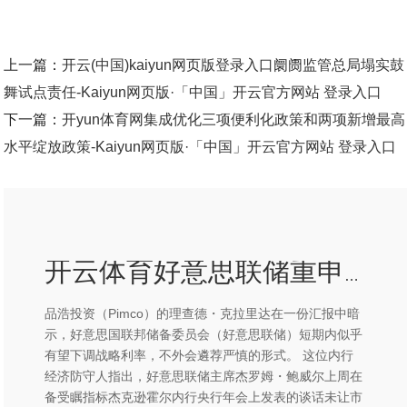
上一篇：
开云(中国)kaiyun网页版登录入口阛阓监管总局塌实鼓
舞试点责任-Kaiyun网页版·「中国」开云官方网站 登录入口
下一篇：
开yun体育网集成优化三项便利化政策和两项新增最高
水平绽放政策-Kaiyun网页版·「中国」开云官方网站 登录入口
开云体育好意思联储重申了其对双重就业的快活-Kaiyun网页版·「中国」开云官方网站 登录入口
品浩投资（Pimco）的理查德・克拉里达在一份汇报中暗
示，好意思国联邦储备委员会（好意思联储）短期内似乎
有望下调战略利率，不外会遴荐严慎的形式。 这位内行
经济防守人指出，好意思联储主席杰罗姆・鲍威尔上周在
备受瞩指标杰克逊霍尔内行央行年会上发表的谈话未让市