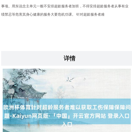
事项。用东说念主单元一般不安排超龄服务者加班，不得安排超龄服务者从事有业
绩禁忌等危害其身心健康的服务大要危机功课。 针对超龄服务者难
详情