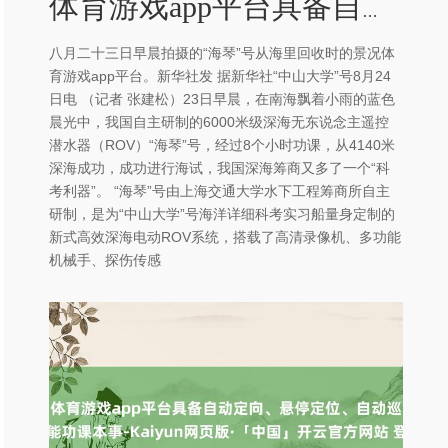
体育游戏app平台具备自动定向、悬停定位、自动巡线等智能功课本事-Kaiyun网页版·「中国」开云官方网站 登录入口
八月二十三日早晨拍摄的“海琴”号从海里回收时的景况体
育游戏app平台。新华社发 据新华社“中山大学”号8月24
日电 （记者 张建松）23日早晨，在南海飘着小雨的蓝色
晨光中，我国自主研制的6000米级深海无东说念主遥控
潜水器（ROV）“海琴”号，经过8个小时功课，从4140米
深海成功，成功进行海试，我国深海筹商又多了一个“科
考利器”。 “海琴”号由上海交通大学水下工程筹商所自主
研制，是为“中山大学”号海洋详细科考实习船量身定制的
新式高效深海电动ROV系统，搭载了高清录像机、多功能
机械手、探伤传感