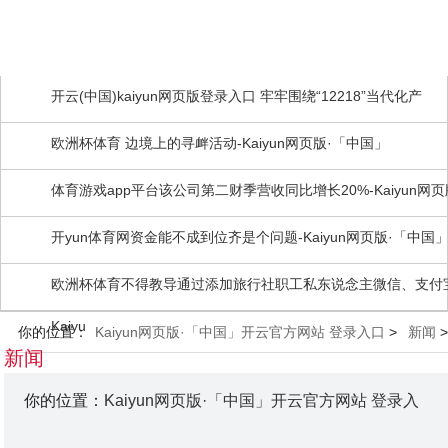
热点资讯
开云(中国)kaiyun网页版登录入口 牢牢围绕“12218”当代化产
欧洲杯体育 边境上的寻衅活动-Kaiyun网页版·「中国」
体育游戏app平台该公司第二财季营收同比增长20%-Kaiyun网页
开yun体育网资金能不成到位齐是个问题-Kaiyun网页版·「中国
欧洲杯体育不得教导通过添加旅行社职工私东说念主微信、支付
Kaiyu
你的位置：
Kaiyun网页版·「中国」开云官方网站 登录入口
>
新闻
>
新闻
你的位置：
Kaiyun网页版·「中国」开云官方网站 登录入