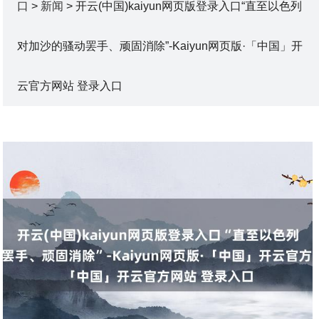
口
>
新闻
> 开云(中国)kaiyun网页版登录入口“直至以色列
对加沙的骚动罢手、顽固消除”-Kaiyun网页版·「中国」开
云官方网站 登录入口