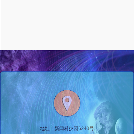
地址：新闻科技园6240号