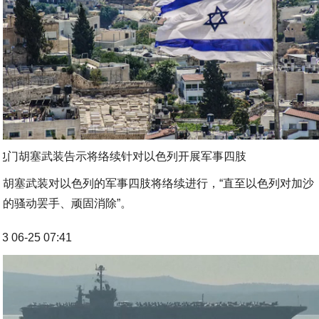
也门胡塞武装告示将络续针对以色列开展军事四肢
胡塞武装对以色列的军事四肢将络续进行，“直至以色列对加沙
的骚动罢手、顽固消除”。
83 06-25 07:41