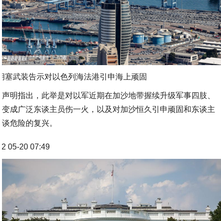
胡塞武装告示对以色列海法港引申海上顽固
声明指出，此举是对以军近期在加沙地带握续升级军事四肢、
变成广泛东谈主员伤一火，以及对加沙恒久引申顽固和东谈主
谈危险的复兴。
52 05-20 07:49