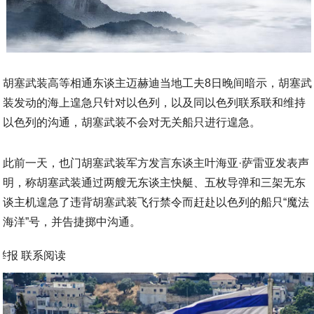
胡塞武装高等相通东谈主迈赫迪当地工夫8日晚间暗示，胡塞武
装发动的海上遑急只针对以色列，以及同以色列联系联和维持
以色列的沟通，胡塞武装不会对无关船只进行遑急。
此前一天，也门胡塞武装军方发言东谈主叶海亚·萨雷亚发表声
明，称胡塞武装通过两艘无东谈主快艇、五枚导弹和三架无东
谈主机遑急了违背胡塞武装飞行禁令而赶赴以色列的船只“魔法
海洋”号，并告捷掷中沟通。
举报 联系阅读