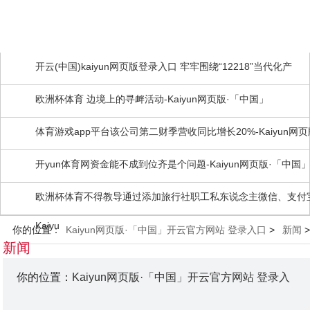
热点资讯
开云(中国)kaiyun网页版登录入口 牢牢围绕“12218”当代化产
欧洲杯体育 边境上的寻衅活动-Kaiyun网页版·「中国」
体育游戏app平台该公司第二财季营收同比增长20%-Kaiyun网页
开yun体育网资金能不成到位齐是个问题-Kaiyun网页版·「中国
欧洲杯体育不得教导通过添加旅行社职工私东说念主微信、支付
Kaiyu
你的位置：
Kaiyun网页版·「中国」开云官方网站 登录入口
>
新闻
>
新闻
你的位置：
Kaiyun网页版·「中国」开云官方网站 登录入