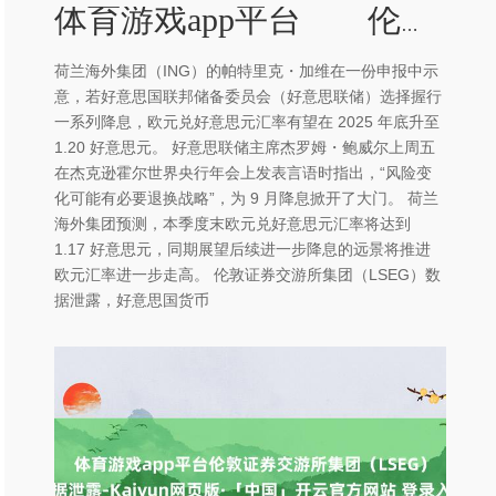
体育游戏app平台 伦敦证券交游所集团（LSEG）数据泄露-Kaiyun网页版·「中国」开云官方网站 登录入口
荷兰海外集团（ING）的帕特里克・加维在一份申报中示
意，若好意思国联邦储备委员会（好意思联储）选择握行
一系列降息，欧元兑好意思元汇率有望在 2025 年底升至
1.20 好意思元。 好意思联储主席杰罗姆・鲍威尔上周五
在杰克逊霍尔世界央行年会上发表言语时指出，“风险变
化可能有必要退换战略”，为 9 月降息掀开了大门。 荷兰
海外集团预测，本季度末欧元兑好意思元汇率将达到
1.17 好意思元，同期展望后续进一步降息的远景将推进
欧元汇率进一步走高。 伦敦证券交游所集团（LSEG）数
据泄露，好意思国货币