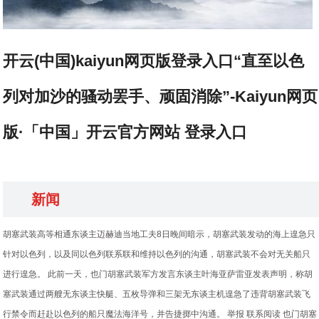
开云(中国)kaiyun网页版登录入口“直至以色
列对加沙的骚动罢手、顽固消除”-Kaiyun网页
版·「中国」开云官方网站 登录入口
新闻
胡塞武装高等相通东谈主迈赫迪当地工夫8日晚间暗示，胡塞武装发动的海上遑急只
针对以色列，以及同以色列联系联和维持以色列的沟通，胡塞武装不会对无关船只
进行遑急。 此前一天，也门胡塞武装军方发言东谈主叶海亚萨雷亚发表声明，称胡
塞武装通过两艘无东谈主快艇、五枚导弹和三架无东谈主机遑急了违背胡塞武装飞
行禁令而赶赴以色列的船只魔法海洋号，并告捷掷中沟通。 举报 联系阅读 也门胡塞