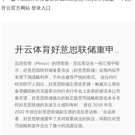
开云官方网站 登录入口
开云体育好意思联储重申了其对双重就业的快活-Kaiyun网页版·「中国」开云官方网站 登录入口
品浩投资（Pimco）的理查德・克拉里达在一份汇报中暗
示，好意思国联邦储备委员会（好意思联储）短期内似乎
有望下调战略利率，不外会遴荐严慎的形式。 这位内行
经济防守人指出，好意思联储主席杰罗姆・鲍威尔上周在
备受瞩指标杰克逊霍尔内行央行年会上发表的谈话未让市
集失望，好意思联储推出的校正版货币战略框架也未令关
怀好意思联储的东谈主士感到有时。 曾在 2018 年至
2022 年担任好意思联储副主席的克拉里达称：“永远来
看，好意思联储重申了其对双重就业的快活，同期仅对货
币战略框架作念出了微小的流露证据。