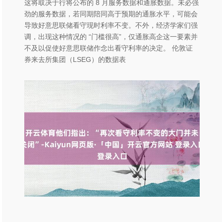
这将取决于行将公布的 8 月服务数据和通胀数据。未必强
劲的服务数据，若同期陪同高于预期的通胀水平，可能会
导致好意思联储看守现时利率不变。不外，经济学家们强
调，出现这种情况的 “门槛很高”，仅通胀高企这一要素并
不及以促使好意思联储作念出看守利率的决定。 伦敦证
券来去所集团（LSEG）的数据表