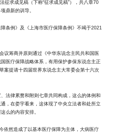
法征求成见稿（下称“征求成见稿”），共八章70
各项鼎新的训导。
障条例》及《上海市医疗保障条例》不竭于2021
务会议筹商并原则通过《中华东说念主民共和国医
我国医疗保障战略体系，有用保护参保东说念主正
该草案提请十四届世界东说念主大常委会第十六次
置、法律累赘和附则七章共同构成，这么的体例和
疏通，在娄宇看来，这体现了中央立法者和处所立
握这么的内容安排。
当今依然造成了以基本医疗保障为主体，大病医疗