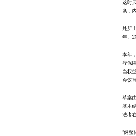
这时辰
条，
处所
年、2
本年
疗保
当权
会议
草案
基本
法者
“健