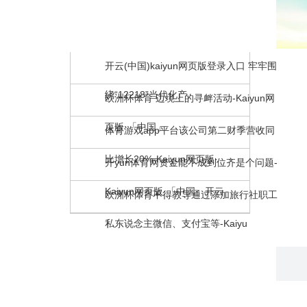
热点资讯
开云(中国)kaiyun网页版登录入口 牢牢围
绕“12218”当代化产
欧洲杯体育 边境上的寻衅活动-Kaiyun网
页版·「中国」
体育游戏app平台该公司第二财季营收同
比增长20%-Kaiyun网页版·
开yun体育网资金能不成到位齐是个问题-
Kaiyun网页版·「中国」开云
欧洲杯体育不得教导通过添加旅行社职工
私东说念主微信、支付宝等-Kaiyu