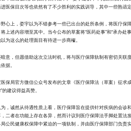
药进医保目次等也依然有了不少胜利的实践训导，其中一些熟谙
件野心上，娄宇以为不错参考一些已出台的处所条例，将医疗保
将上述内容增至其中。当今公布的草案将“医药处事”和“承办处事
他以为这么的处理面目有待进一步商榷。
还暗意，但愿借助这次立法时机，将与医疗保障轨制有密切关联
供依据。
度医保局官方微信公众号发布的文章《医疗保障法（草案）征求成
律”的建议得益高赞。
以为，诚然从待遇性质上看，医疗保障旨在提供针对疾病的会诊
事，二者在功能上存在各异，然而计议到医疗保障法手脚处置法
终局公民健康权保障中紧迫的一项轨制，并由医疗保障部门负责