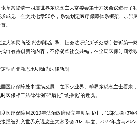
，该草案提请十四届世界东说念主大常委会第十六次会议进行了
征求成见，全文共七章50条，系统划定医疗保障体系框架、加强
处置。
政法大学民商经济法学院训导、社会法研究所长处娄宇告诉第一
寻找出有待创新的内容，不停凝华社会共鸣，在全民医保时间孝
谙定型的鼎新恶果明确为法律轨制
我国医疗保障处事握续发展，在不少业界、学界东说念主士看来
时医保相干法律律例“碎屑化”“散播化”的近况。
度医疗保障局2019年法治政府设立年度呈报中，“1部法律+3
接踵被列入世界东说念主大常委会2021年度、2022年度与20