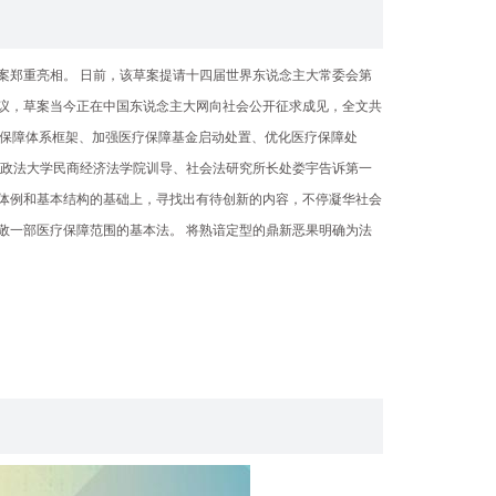
案郑重亮相。 日前，该草案提请十四届世界东说念主大常委会第
议，草案当今正在中国东说念主大网向社会公开征求成见，全文共
疗保障体系框架、加强医疗保障基金启动处置、优化医疗保障处
国政法大学民商经济法学院训导、社会法研究所长处娄宇告诉第一
体例和基本结构的基础上，寻找出有待创新的内容，不停凝华社会
敬一部医疗保障范围的基本法。 将熟谙定型的鼎新恶果明确为法