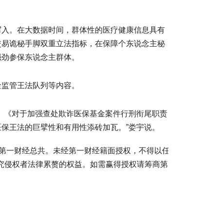
写入。在大数据时间，群体性的医疗健康信息具有
交易诡秘手脚双重立法指标，在保障个东说念主秘
强劲参保东说念主群体。
金监管王法队列等内容。
》《对于加强查处欺诈医保基金案件行刑衔尾职责
保王法的巨擘性和有用性添砖加瓦。”娄宇说。
归第一财经总共。未经第一财经籍面授权，不得以任
究侵权者法律累赘的权益。如需赢得授权请筹商第