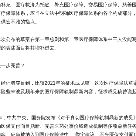
为补充，医疗救济为托底，补充医疗保障、交易医疗保障、慈善
医疗保障体系，应当在立法中明确医疗保障体系的各个构成部分
提供宏不雅的指点。
本次公布的草案在第一章总则和第二章医疗保障体系中王人没能
理的表述面目将其增补进去。
进一步完善？
财经记者夺目到，比较2021年的征求成见稿，这次医疗保障法
容险些未波及频年来的医疗保障轨制鼎新内容，征求成见稿曾说
。
20年，中共中央、国务院发布《对于真切医疗保障轨制鼎新的成
励医保支付面目鼎新、完善医药处事价钱造成机制等多项鼎新任务
内容，应当被纳入到医疗保障法中。”娄宇建议，不光医保支付面