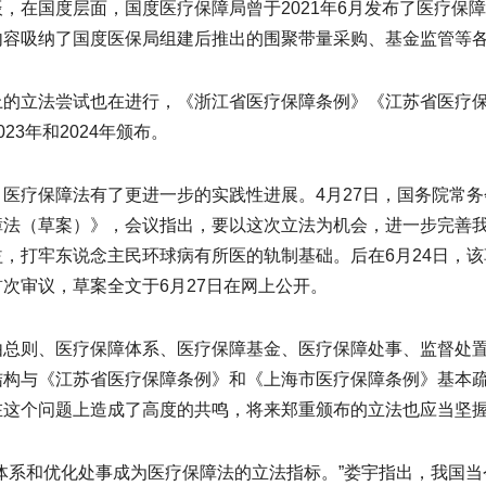
，在国度层面，国度医疗保障局曾于2021年6月发布了医疗保障
内容吸纳了国度医保局组建后推出的围聚带量采购、基金监管等
上的立法尝试也在进行，《浙江省医疗保障条例》《江苏省医疗保
023年和2024年颁布。
，医疗保障法有了更进一步的实践性进展。4月27日，国务院常
障法（草案）》，会议指出，要以这次立法为机会，进一步完善
益，打牢东说念主民环球病有所医的轨制基础。后在6月24日，
首次审议，草案全文于6月27日在网上公开。
由总则、医疗保障体系、医疗保障基金、医疗保障处事、监督处
结构与《江苏省医疗保障条例》和《上海市医疗保障条例》基本
在这个问题上造成了高度的共鸣，将来郑重颁布的立法也应当坚
整体系和优化处事成为医疗保障法的立法指标。”娄宇指出，我国