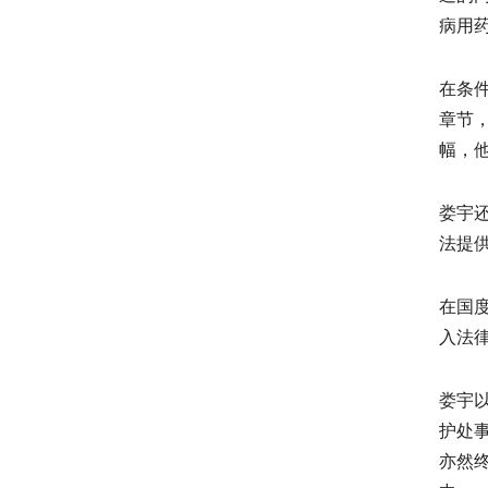
病用
在条
章节，
幅，
娄宇
法提
在国
入法
娄宇
护处
亦然