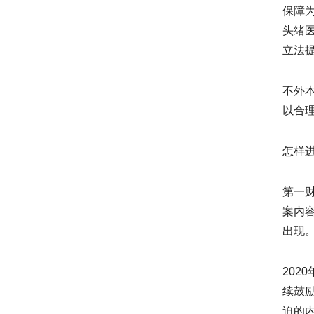
保障
头绪
立法
不外
以合
怎样
第一
案内
出现
20
续鼓
迫的