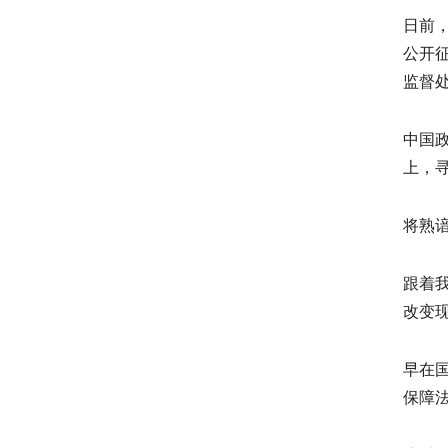
日前
公开
监督
中国
上，
将熟
跟着
改变现
早在国
保障法