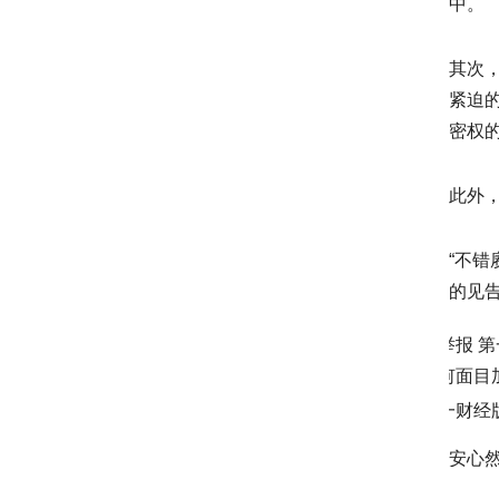
中。
其次
紧迫
密权
此外
“不
的见
举报 
何面目
一财经版
安心