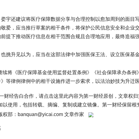
，娄宇还建议将医疗保障数据分享与合理控制以愈加周到的面目
的敬爱，应当推行草案的相干条件，将保护公民信息安全和企业
的前提下推动医疗信息在相干范围合规且合理地应用，最终造福
，也挑升见以为，应当在这部法律中加强医保王法、设立医保基
错赓续将《医疗保障基金使用监督处置条例》《社会保障承办条例
告》等律例律例中的相干设施作进一步索求，以法治妙技为升迁医
第一财经告白合作，请点击这里此内容为第一财经原创，文章权
加以使用，包括转载、摘编、复制或建立镜像。第一财经保留根
权部：banquan@yicai.com 文章作家
然